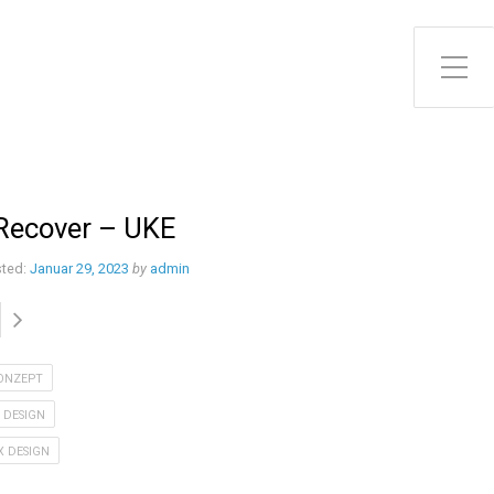
Toggle Side Menu
Recover – UKE
ted:
Januar 29, 2023
by
admin
ONZEPT
I DESIGN
X DESIGN