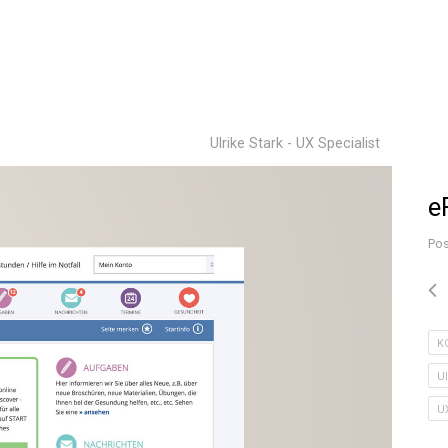
Ulrike Stark - UX Specialist
e
Pos
K
U
U